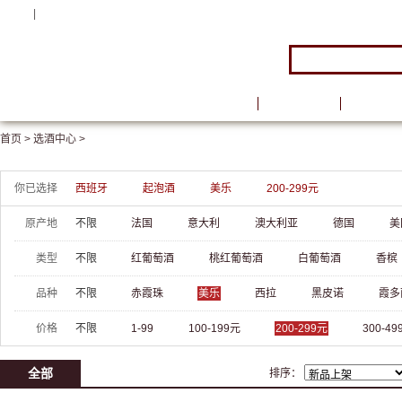
注册
|
登录
首页
品牌馆
葡萄酒
首页 >
选酒中心 >
你已选择
西班牙
起泡酒
美乐
200-299元
原产地
不限
法国
意大利
澳大利亚
德国
美
类型
不限
红葡萄酒
桃红葡萄酒
白葡萄酒
香槟
品种
不限
赤霞珠
美乐
西拉
黑皮诺
霞多
价格
不限
1-99
100-199元
200-299元
300-49
全部
排序：