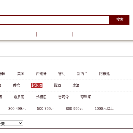
搜索
葡萄酒资讯
葡萄酒学院
德国
美国
西班牙
智利
新西兰
阿根廷
酒
香槟
起泡酒
甜酒
冰酒
诺
霞多丽
长相思
雷司令
琼瑶浆
300-499元
500-799元
800-999元
1000元以上