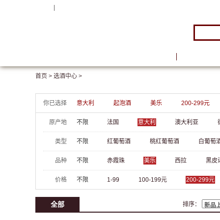
注册
|
登录
首页
品牌馆
首页 >
选酒中心 >
你已选择
意大利
起泡酒
美乐
200-299元
原产地
不限
法国
意大利
澳大利亚
类型
不限
红葡萄酒
桃红葡萄酒
白葡萄
品种
不限
赤霞珠
美乐
西拉
黑皮
价格
不限
1-99
100-199元
200-299元
全部
排序：