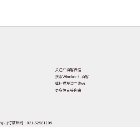
关注红酒客微信
搜索Winekee红酒客
或扫描左边二维码
更多惊喜等你来
号-1
|订酒热线：021-62981199