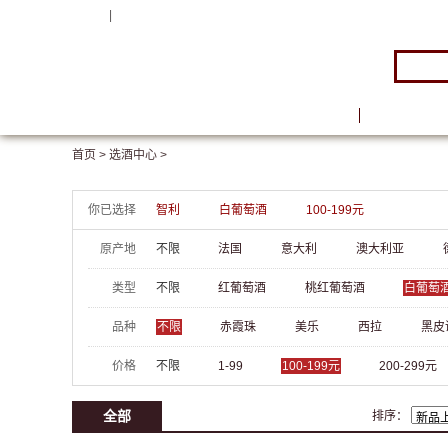
注册
|
登录
首页
品牌馆
首页 >
选酒中心 >
你已选择
智利
白葡萄酒
100-199元
原产地
不限
法国
意大利
澳大利亚
类型
不限
红葡萄酒
桃红葡萄酒
白葡萄
品种
不限
赤霞珠
美乐
西拉
黑皮
价格
不限
1-99
100-199元
200-299元
全部
排序：