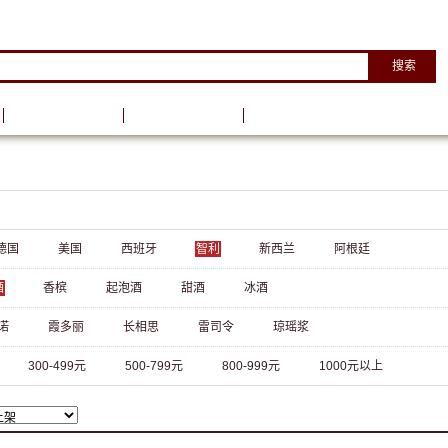
搜索
葡萄酒资讯
葡萄酒学院
德国
美国
西班牙
智利
新西兰
阿根廷
酒
香槟
起泡酒
甜酒
冰酒
诺
霞多丽
长相思
雷司令
琼瑶浆
300-499元
500-799元
800-999元
1000元以上