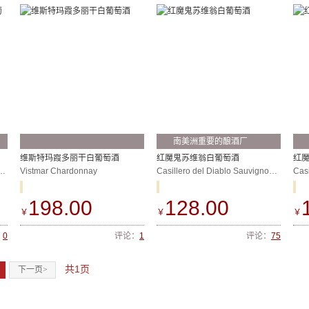
南美洲重要的酿酒厂
维斯特玛霞多丽干白葡萄酒
红魔鬼苏维翁白葡萄酒
红
GLIA RESERVE SAUV.BLANC
Vistmar Chardonnay
Casillero del Diablo Sauvignon Blanc
Cas
198.00
128.00
￥
￥
￥
：
0
评论：
1
评论：
75
共1页
下一页>