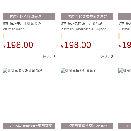
优质产区的精湛美酒
优质 产区果香馥郁之酒款
维斯特玛美乐干红葡萄酒
维斯特玛赤霞珠干红葡萄酒
维斯特
Vistmar Merlot
Vistmar Cabernet Sauvignon
Vistma
198.00
198.00
19
￥
￥
￥
评论：
2
评论：
2
2006年Dencanter葡萄酒奖
《葡萄酒鉴赏家》WS=85
2