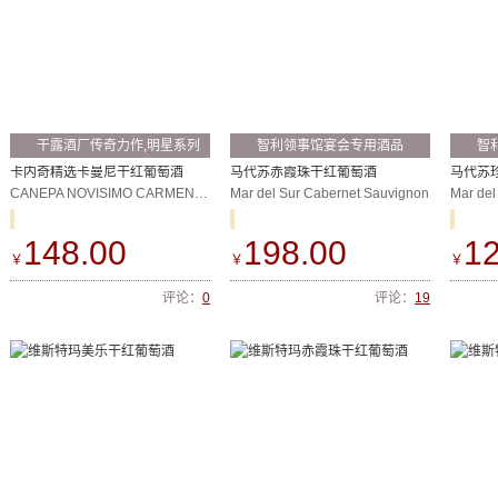
干露酒厂传奇力作,明星系列
智利领事馆宴会专用酒品
智
产品之一
卡内奇精选卡曼尼干红葡萄酒
马代苏赤霞珠干红葡萄酒
马代苏
CANEPA NOVISIMO CARMENERE
Mar del Sur Cabernet Sauvignon
148.00
198.00
12
￥
￥
￥
评论：
0
评论：
19