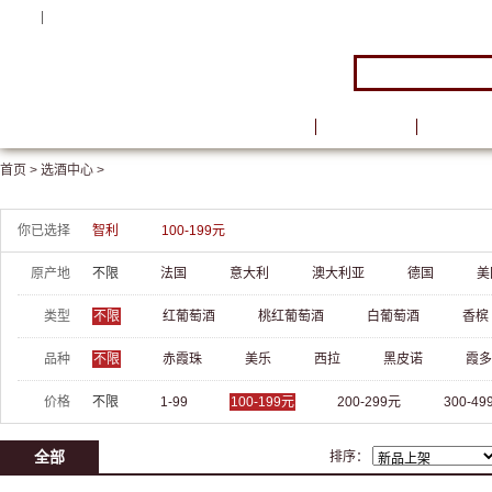
注册
|
登录
首页
品牌馆
葡萄酒
首页 >
选酒中心 >
你已选择
智利
100-199元
原产地
不限
法国
意大利
澳大利亚
德国
美
类型
不限
红葡萄酒
桃红葡萄酒
白葡萄酒
香槟
品种
不限
赤霞珠
美乐
西拉
黑皮诺
霞多
价格
不限
1-99
100-199元
200-299元
300-49
全部
排序：