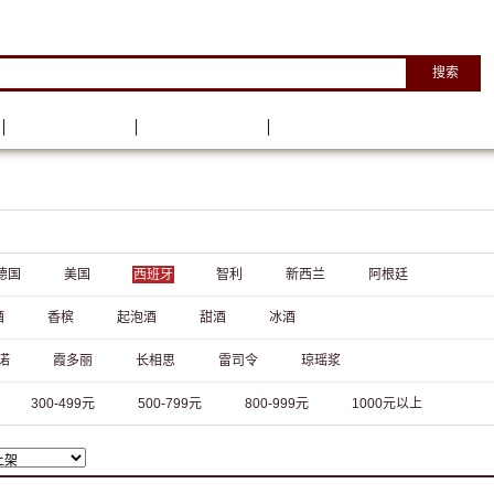
搜索
葡萄酒资讯
葡萄酒学院
德国
美国
西班牙
智利
新西兰
阿根廷
酒
香槟
起泡酒
甜酒
冰酒
诺
霞多丽
长相思
雷司令
琼瑶浆
300-499元
500-799元
800-999元
1000元以上