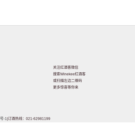
关注红酒客微信
搜索Winekee红酒客
或扫描左边二维码
更多惊喜等你来
号-1
|订酒热线：021-62981199