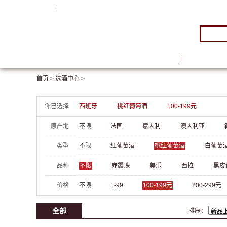
注册
|
登录
首页
品牌馆
首页 >
选酒中心 >
你已选择
西班牙
桃红葡萄酒
100-199元
原产地
不限
法国
意大利
澳大利亚
类型
不限
红葡萄酒
桃红葡萄酒
白葡萄
品种
不限
赤霞珠
美乐
西拉
黑皮
价格
不限
1-99
100-199元
200-299元
全部
排序：