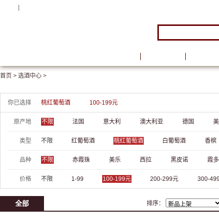
注册
|
登录
首页
品牌馆
葡萄酒
首页 >
选酒中心 >
你已选择
桃红葡萄酒
100-199元
原产地
不限
法国
意大利
澳大利亚
德国
美
类型
不限
红葡萄酒
桃红葡萄酒
白葡萄酒
香槟
品种
不限
赤霞珠
美乐
西拉
黑皮诺
霞多
价格
不限
1-99
100-199元
200-299元
300-49
全部
排序：