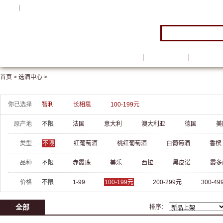
注册
|
登录
首页
品牌馆
葡萄酒
首页 >
选酒中心 >
你已选择
智利
长相思
100-199元
原产地
不限
法国
意大利
澳大利亚
德国
美
类型
不限
红葡萄酒
桃红葡萄酒
白葡萄酒
香槟
品种
不限
赤霞珠
美乐
西拉
黑皮诺
霞多
价格
不限
1-99
100-199元
200-299元
300-49
全部
排序：