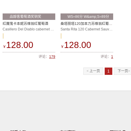
品醇客葡萄酒奖铜奖
WS=86分 W&amp;S=89分
2010TOP10第三
WE=86分
红魔鬼卡本妮苏维翁红葡萄酒
桑塔丽塔120加本力苏维翁红葡萄酒 375ML(小瓶装)
Casillero Del Diablo cabernet sauvignon
Santa Rita 120 Cabernet Sauvignon
128.00
128.00
￥
￥
评论：
179
评论：
1
1
< 上一页
下一页>