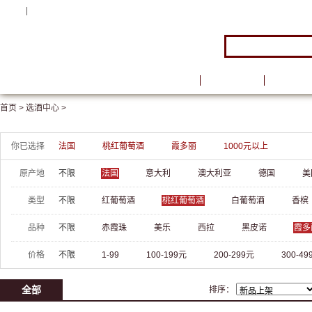
注册
|
登录
首页
品牌馆
葡萄酒
首页 >
选酒中心 >
你已选择
法国
桃红葡萄酒
霞多丽
1000元以上
原产地
不限
法国
意大利
澳大利亚
德国
美
类型
不限
红葡萄酒
桃红葡萄酒
白葡萄酒
香槟
品种
不限
赤霞珠
美乐
西拉
黑皮诺
霞多
价格
不限
1-99
100-199元
200-299元
300-49
全部
排序：