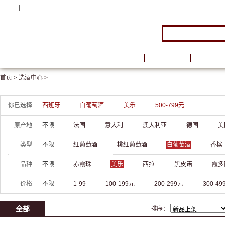
注册
|
登录
首页
品牌馆
葡萄酒
首页 >
选酒中心 >
你已选择
西班牙
白葡萄酒
美乐
500-799元
原产地
不限
法国
意大利
澳大利亚
德国
美
类型
不限
红葡萄酒
桃红葡萄酒
白葡萄酒
香槟
品种
不限
赤霞珠
美乐
西拉
黑皮诺
霞多
价格
不限
1-99
100-199元
200-299元
300-49
全部
排序：