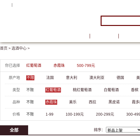
注册
|
登录
首页
品牌馆
葡萄酒
首页 >
选酒中心 >
你已选择
红葡萄酒
赤霞珠
500-799元
原产地
不限
法国
意大利
澳大利亚
德国
美
类型
不限
红葡萄酒
桃红葡萄酒
白葡萄酒
香槟
品种
不限
赤霞珠
美乐
西拉
黑皮诺
霞多
价格
不限
1-99
100-199元
200-299元
300-49
全部
排序：