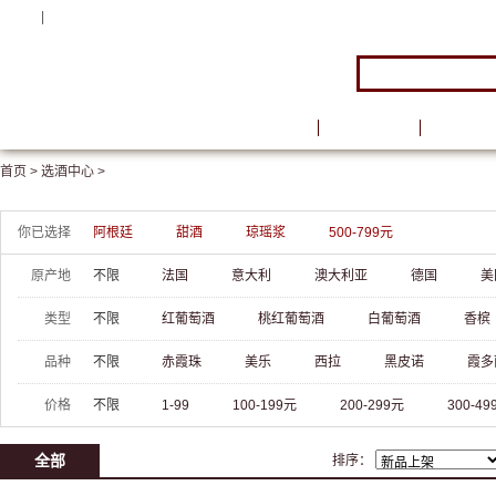
注册
|
登录
首页
品牌馆
葡萄酒
首页 >
选酒中心 >
你已选择
阿根廷
甜酒
琼瑶浆
500-799元
原产地
不限
法国
意大利
澳大利亚
德国
美
类型
不限
红葡萄酒
桃红葡萄酒
白葡萄酒
香槟
品种
不限
赤霞珠
美乐
西拉
黑皮诺
霞多
价格
不限
1-99
100-199元
200-299元
300-49
全部
排序：