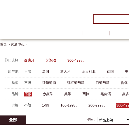
注册
|
登录
首页
品牌馆
葡萄酒
首页 >
选酒中心 >
你已选择
西班牙
起泡酒
300-499元
原产地
不限
法国
意大利
澳大利亚
德国
美
类型
不限
红葡萄酒
桃红葡萄酒
白葡萄酒
香槟
品种
不限
赤霞珠
美乐
西拉
黑皮诺
霞多
价格
不限
1-99
100-199元
200-299元
300-49
全部
排序：