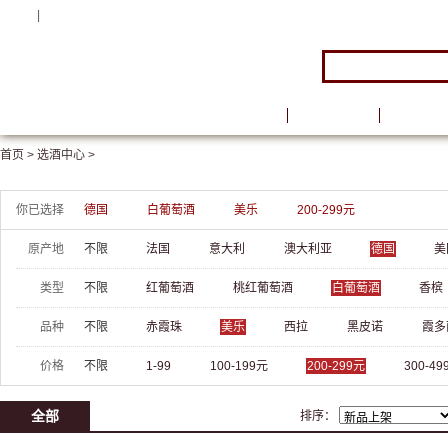
注册
|
登录
首页
品牌馆
葡萄酒
首页 >
选酒中心 >
你已选择
德国
白葡萄酒
美乐
200-299元
原产地
不限
法国
意大利
澳大利亚
德国
美
类型
不限
红葡萄酒
桃红葡萄酒
白葡萄酒
香槟
品种
不限
赤霞珠
美乐
西拉
黑皮诺
霞多
价格
不限
1-99
100-199元
200-299元
300-49
全部
排序：