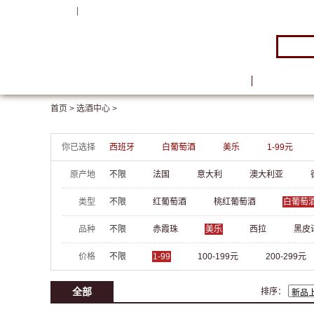
注册
|
登录
首页
品牌馆
首页 >
选酒中心 >
你已选择
西班牙
白葡萄酒
美乐
1-99元
原产地
不限
法国
意大利
澳大利亚
类型
不限
红葡萄酒
桃红葡萄酒
白葡萄
品种
不限
赤霞珠
美乐
西拉
黑皮
价格
不限
1-99
100-199元
200-299元
全部
排序：