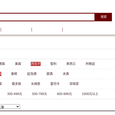
搜索
葡萄酒资讯
葡萄酒学院
德国
美国
西班牙
智利
新西兰
阿根廷
酒
香槟
起泡酒
甜酒
冰酒
诺
霞多丽
长相思
雷司令
琼瑶浆
300-499元
500-799元
800-999元
1000元以上