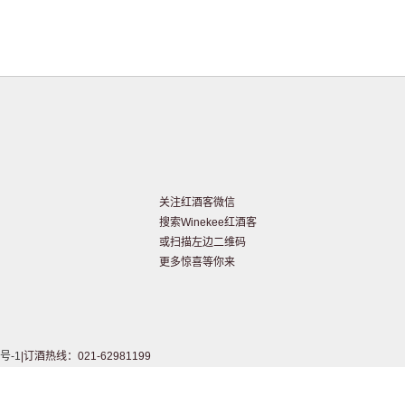
关注红酒客微信
搜索Winekee红酒客
或扫描左边二维码
更多惊喜等你来
号-1
|订酒热线：021-62981199