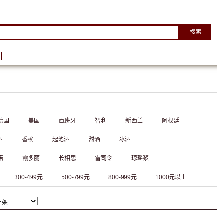
搜索
葡萄酒资讯
葡萄酒学院
德国
美国
西班牙
智利
新西兰
阿根廷
酒
香槟
起泡酒
甜酒
冰酒
诺
霞多丽
长相思
雷司令
琼瑶浆
300-499元
500-799元
800-999元
1000元以上