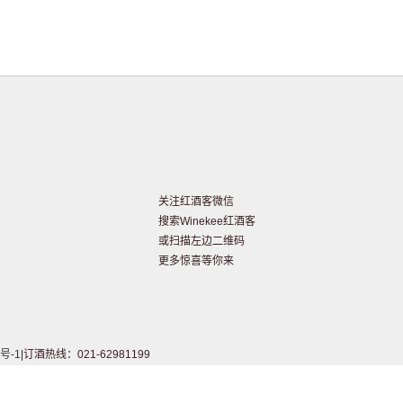
关注红酒客微信
搜索Winekee红酒客
或扫描左边二维码
更多惊喜等你来
号-1
|订酒热线：021-62981199