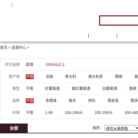
注册
|
登录
首页
品牌馆
葡萄酒
首页 >
选酒中心 >
你已选择
甜酒
1000元以上
原产地
不限
法国
意大利
澳大利亚
德国
美
类型
不限
红葡萄酒
桃红葡萄酒
白葡萄酒
香槟
品种
不限
赤霞珠
美乐
西拉
黑皮诺
霞多
价格
不限
1-99
100-199元
200-299元
300-49
全部
排序：