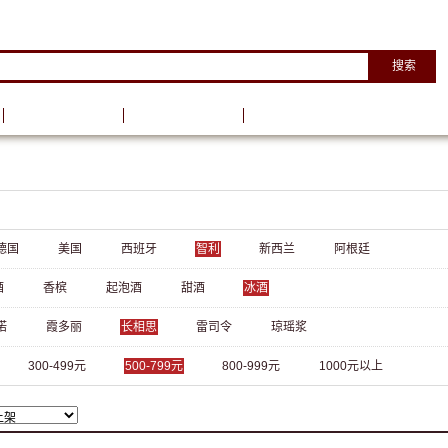
搜索
葡萄酒资讯
葡萄酒学院
德国
美国
西班牙
智利
新西兰
阿根廷
酒
香槟
起泡酒
甜酒
冰酒
诺
霞多丽
长相思
雷司令
琼瑶浆
300-499元
500-799元
800-999元
1000元以上