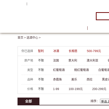
注册
|
登录
首页
品牌馆
首页 >
选酒中心 >
你已选择
智利
冰酒
长相思
500-799元
原产地
不限
法国
意大利
澳大利亚
类型
不限
红葡萄酒
桃红葡萄酒
白葡萄
品种
不限
赤霞珠
美乐
西拉
黑皮
价格
不限
1-99
100-199元
200-299元
全部
排序：