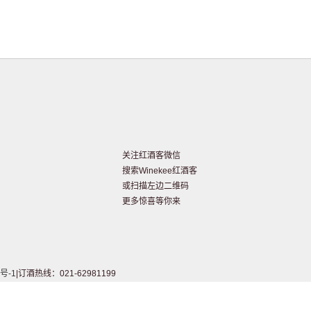
关注红酒客微信
搜索Winekee红酒客
或扫描左边二维码
更多惊喜等你来
号-1
|订酒热线：021-62981199