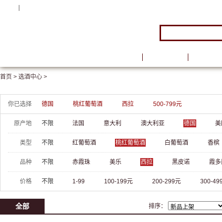
注册
|
登录
首页
品牌馆
葡萄酒
首页 >
选酒中心 >
你已选择
德国
桃红葡萄酒
西拉
500-799元
原产地
不限
法国
意大利
澳大利亚
德国
美
类型
不限
红葡萄酒
桃红葡萄酒
白葡萄酒
香槟
品种
不限
赤霞珠
美乐
西拉
黑皮诺
霞多
价格
不限
1-99
100-199元
200-299元
300-49
全部
排序：