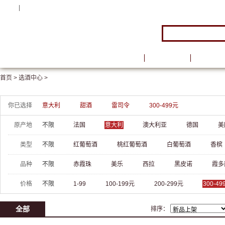
注册
|
登录
首页
品牌馆
葡萄酒
首页 >
选酒中心 >
你已选择
意大利
甜酒
雷司令
300-499元
原产地
不限
法国
意大利
澳大利亚
德国
美
类型
不限
红葡萄酒
桃红葡萄酒
白葡萄酒
香槟
品种
不限
赤霞珠
美乐
西拉
黑皮诺
霞多
价格
不限
1-99
100-199元
200-299元
300-49
全部
排序：