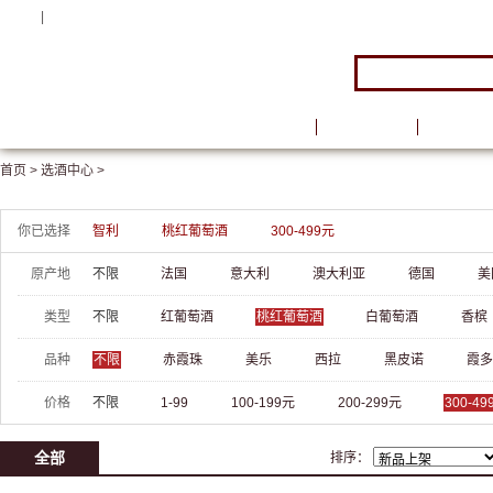
注册
|
登录
首页
品牌馆
葡萄酒
首页 >
选酒中心 >
你已选择
智利
桃红葡萄酒
300-499元
原产地
不限
法国
意大利
澳大利亚
德国
美
类型
不限
红葡萄酒
桃红葡萄酒
白葡萄酒
香槟
品种
不限
赤霞珠
美乐
西拉
黑皮诺
霞多
价格
不限
1-99
100-199元
200-299元
300-49
全部
排序：