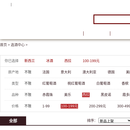
注册
|
登录
首页
品牌馆
葡萄酒
首页 >
选酒中心 >
你已选择
新西兰
冰酒
西拉
100-199元
原产地
不限
法国
意大利
澳大利亚
德国
美
类型
不限
红葡萄酒
桃红葡萄酒
白葡萄酒
香槟
品种
不限
赤霞珠
美乐
西拉
黑皮诺
霞多
价格
不限
1-99
100-199元
200-299元
300-49
全部
排序：