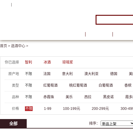
注册
|
登录
首页
品牌馆
葡萄酒
首页 >
选酒中心 >
你已选择
智利
冰酒
琼瑶浆
原产地
不限
法国
意大利
澳大利亚
德国
美
类型
不限
红葡萄酒
桃红葡萄酒
白葡萄酒
香槟
品种
不限
赤霞珠
美乐
西拉
黑皮诺
霞多
价格
不限
1-99
100-199元
200-299元
300-4
全部
排序：